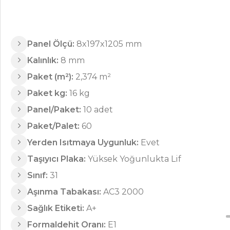
Panel Ölçü:
8x197x1205 mm
Kalınlık:
8 mm
Paket (m²):
2,374 m²
Paket kg:
16 kg
Panel/Paket:
10 adet
Paket/Palet:
60
Yerden Isıtmaya Uygunluk:
Evet
Taşıyıcı Plaka:
Yüksek Yoğunlukta Lif
Sınıf:
31
Y4010 Kartanesi
Aşınma Tabakası:
AC3 2000
Sağlık Etiketi:
A+
Formaldehit Oranı:
E1