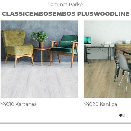
Laminat Parke
CLASSIC
EMBOS
EMBOS PLUS
WOODLINE
Y4020 Kanlıca
Y4050 Gümüşlük