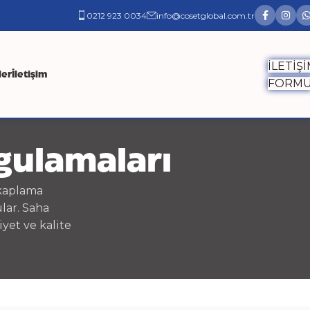
0212 923 0034
info@cosetglobal.com.tr
İLETİŞ
ler
İletişim
FORM
gulamaları
 kaplama
lar. Saha
yet ve kalite