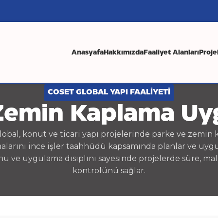
Anasyafa
Hakkımızda
Faaliyet Alanları
Proje
COSET GLOBAL YAPI FAALİYETİ
Zemin Kaplama Uy
lobal, konut ve ticari yapı projelerinde parke ve zemin
larını ince işler taahhüdü kapsamında planlar ve uygu
u ve uygulama disiplini sayesinde projelerde süre, mali
kontrolünü sağlar.