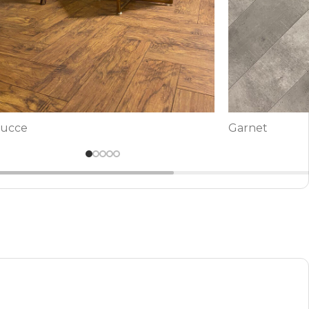
arnet
Noce Dark