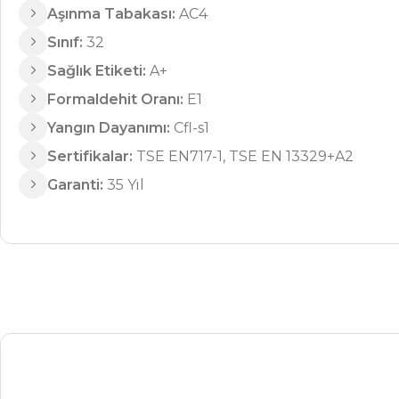
Aşınma Tabakası:
AC4
Sınıf:
32
Sağlık Etiketi:
A+
Formaldehit Oranı:
E1
Yangın Dayanımı:
Cfl-s1
Sertifikalar:
TSE EN717-1, TSE EN 13329+A2
Brera
Garanti:
35 Yıl