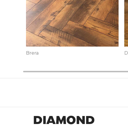
Ducce
G
DIAMOND