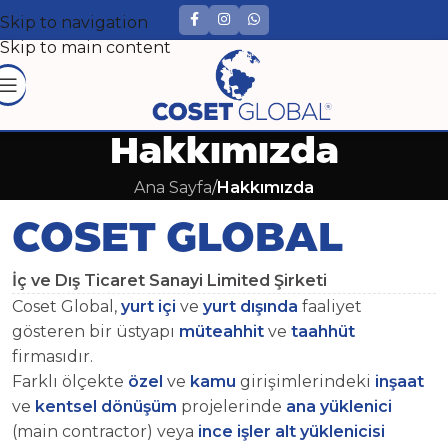
Skip to navigation
Skip to main content
Hakkımızda
Ana Sayfa
/
Hakkımızda
COSET GLOBAL
İç ve Dış Ticaret Sanayi Limited Şirketi
Coset Global,
yurt içi
ve
yurt dışında
faaliyet
gösteren bir üstyapı
müteahhit
ve
taahhüt
firmasıdır.
Farklı ölçekte
özel
ve
kamu
girişimlerindeki
inşaat
ve
kentsel dönüşüm
projelerinde
ana yüklenici
(main contractor) veya
ince işler alt yüklenicisi